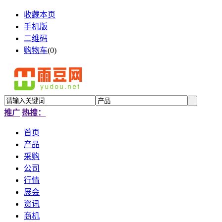
收藏本页
手机版
二维码
购物车
(
0
)
推广
热搜：
首页
产品
采购
公司
行情
展会
资讯
商机