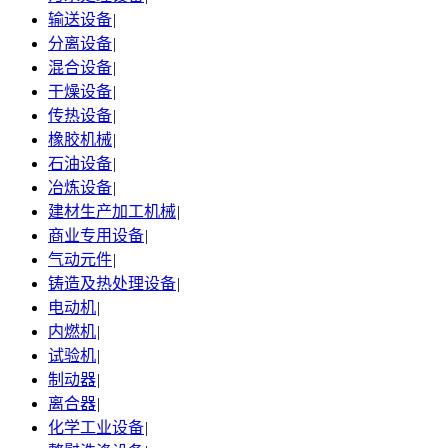
输送设备
|
分离设备
|
混合设备
|
干燥设备
|
传热设备
|
橡胶机械
|
石油设备
|
冶炼设备
|
建材生产加工机械
|
商业专用设备
|
气动元件
|
铸造及热处理设备
|
电动机
|
内燃机
|
试验机
|
制动器
|
离合器
|
化学工业设备
|