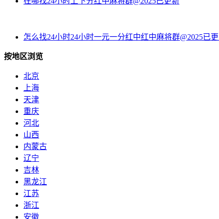
在哪找24小时上下分红中麻将群@2025已更新
怎么找24小时24小时一元一分红中红中麻将群@2025已
按地区浏览
北京
上海
天津
重庆
河北
山西
内蒙古
辽宁
吉林
黑龙江
江苏
浙江
安徽