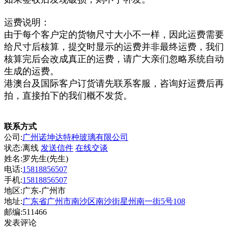
运费说明：
由于每个客户定的货物尺寸大小不一样，因此运费需要
给尺寸后核算，提交时显示的运费并非最终运费，我们
核算完后会改成真正的运费，请广大亲们忽略系统自动
生成的运费。
港澳台及国际客户订货请先联系客服，咨询好运费后再
拍，直接拍下的我们概不发货。
联系方式
公司:
广州诺坤达特种玻璃有限公司
状态:
离线
发送信件
在线交谈
姓名:罗先生(先生)
电话:
15818856507
手机:
15818856507
地区:广东-广州市
地址:
广东省广州市南沙区南沙街星州南一街5号108
邮编:511466
发表评论