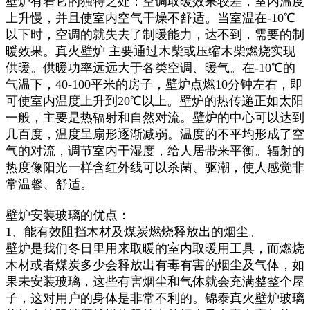
壁炉有着它的独特之处：空调取暖效果较差，室内温度
上升慢，并且使室内空气干燥不舒适。当室温在-10℃
以下时，空调的就失去了制暖能力，达不到，需要的制
暖效果。真火壁炉 主要通过木柴或压缩木柴燃烧实现
供暖。供暖功率远远大于各类空调、暖气。在-10℃的
气温下，40-100平米的房子，壁炉点燃10分钟左右，即
可使室内温度上升到20℃以上。壁炉的热传递正如太阳
一般，主要是热辐射和自然对流。壁炉的中心可以达到
几百度，温度呈扇形逐渐减弱。温度的不平均形成了空
气的对流，调节室内干湿度，给人居带来平衡。辐射的
热度像阳光一样含红外线可以杀菌、驱潮，使人感觉非
常温馨、舒适。
壁炉安装玻璃的优点：
1、能有效阻挡木材及煤炭燃烧释放出的烟尘。
壁炉是我们冬日里用来取暖的室内取暖用工具，而燃烧
木材或者煤炭多少会释放出有毒有害的烟尘及气体，如
果未安装玻璃，这些有害烟尘和气体就会充满整整个屋
子，这对用户的身体是非常不利的。锦泰真火壁炉玻璃