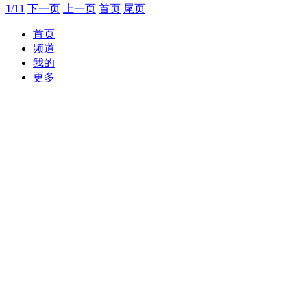
吸吊工具、钢板吊装工具、钢丝绳/链条成套索具、吊装
索具配件等产品
深圳市威固特超声波科技开发有限公司
广东深圳市
主营:超声波清洗机、工业纯水机、工业冷水
机、波箱清洗机、高压喷淋清洗机、通过式喷淋超声波
清洗机
杭州佳洁机电设备有限公司.
浙江杭州市
主营:石油，化工，电力，钢铁，船舶，喷
涂，液压机械，汽车等行业