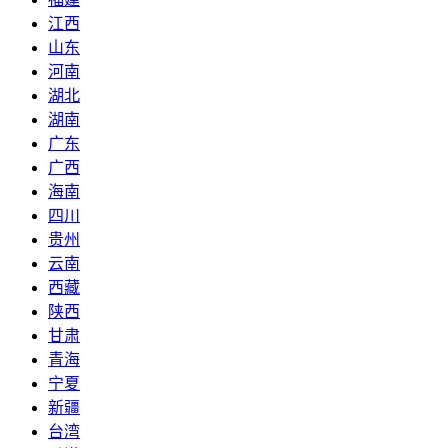
江西
山东
河南
湖北
湖南
广东
广西
海南
四川
贵州
云南
西藏
陕西
甘肃
青海
宁夏
新疆
台湾