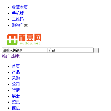
收藏本页
手机版
二维码
购物车
(
0
)
推广
热搜：
首页
产品
采购
公司
行情
展会
资讯
商机