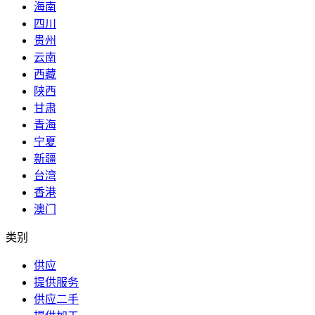
海南
四川
贵州
云南
西藏
陕西
甘肃
青海
宁夏
新疆
台湾
香港
澳门
类别
供应
提供服务
供应二手