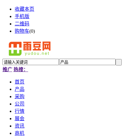
收藏本页
手机版
二维码
购物车
(
0
)
推广
热搜：
首页
产品
采购
公司
行情
展会
资讯
商机