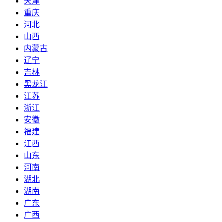
天津
重庆
河北
山西
内蒙古
辽宁
吉林
黑龙江
江苏
浙江
安徽
福建
江西
山东
河南
湖北
湖南
广东
广西