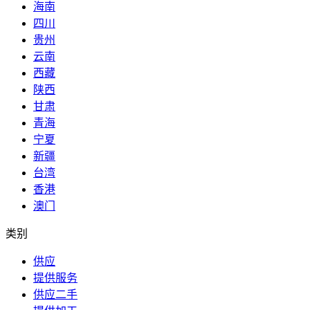
海南
四川
贵州
云南
西藏
陕西
甘肃
青海
宁夏
新疆
台湾
香港
澳门
类别
供应
提供服务
供应二手