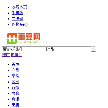
收藏本页
手机版
二维码
购物车
(
0
)
推广
热搜：
首页
产品
采购
公司
行情
展会
资讯
商机