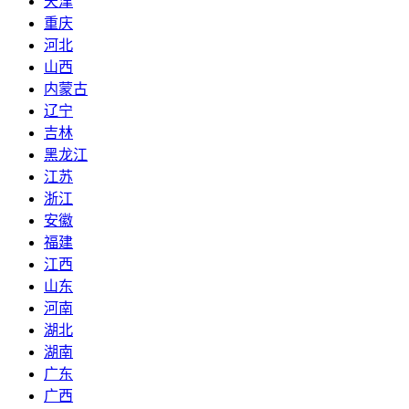
天津
重庆
河北
山西
内蒙古
辽宁
吉林
黑龙江
江苏
浙江
安徽
福建
江西
山东
河南
湖北
湖南
广东
广西