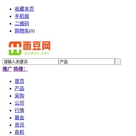
收藏本页
手机版
二维码
购物车
(
0
)
推广
热搜：
首页
产品
采购
公司
行情
展会
资讯
商机