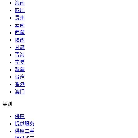
海南
四川
贵州
云南
西藏
陕西
甘肃
青海
宁夏
新疆
台湾
香港
澳门
类别
供应
提供服务
供应二手