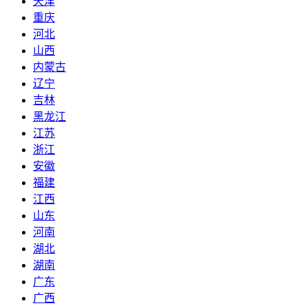
天津
重庆
河北
山西
内蒙古
辽宁
吉林
黑龙江
江苏
浙江
安徽
福建
江西
山东
河南
湖北
湖南
广东
广西