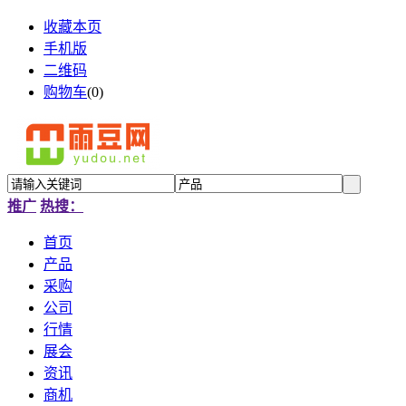
收藏本页
手机版
二维码
购物车
(
0
)
推广
热搜：
首页
产品
采购
公司
行情
展会
资讯
商机