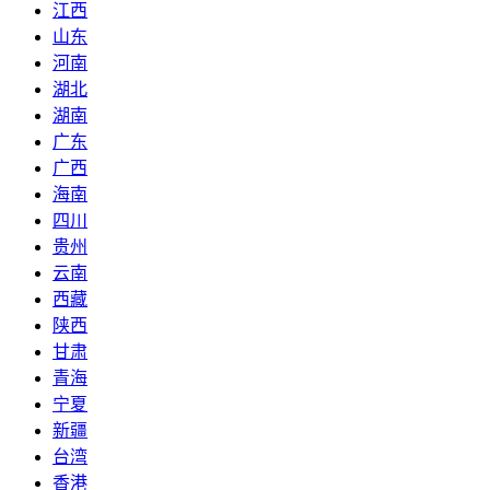
江西
山东
河南
湖北
湖南
广东
广西
海南
四川
贵州
云南
西藏
陕西
甘肃
青海
宁夏
新疆
台湾
香港