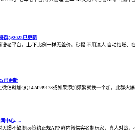
群@2025已更新
31】七年靠谱老平台，上/下比例一样无差价。秒提 不用凑人 自动结
25已更新
1】加不上微信就加QQ1424599178或如果添加频繁就换一个加，
中心- ...
1】24小时火爆不缺脚ios签约正规APP 群内微信实名制玩家，真人