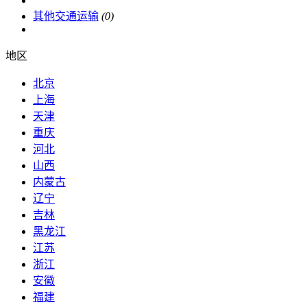
其他交通运输
(0)
地区
北京
上海
天津
重庆
河北
山西
内蒙古
辽宁
吉林
黑龙江
江苏
浙江
安徽
福建