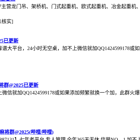
57957主营龙门吊、架桥机、门式起重机、欧式起重机、冶金起重
未核实]
25已更新
1】七年靠谱大平台，24小时无空桌，加不上微信就加QQ14245991
群@2025已更新
1】加不上微信就加QQ1424599178或如果添加频繁就换一个加，
将群@2025(哔哩/哔哩)
b887131】七年老平台,专人管理,全年365天无休,信誉NO。1,加不