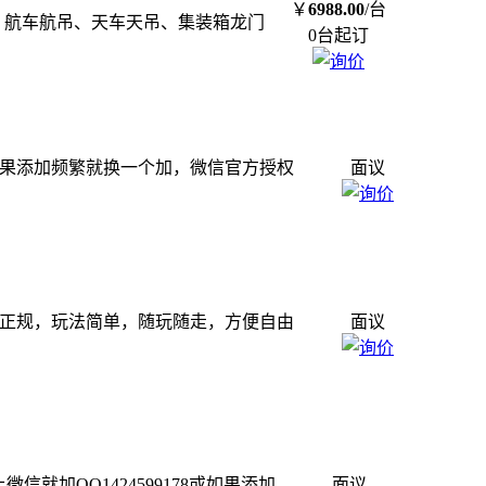
￥
6988.00
/台
机、航车航吊、天车天吊、集装箱龙门
0台起订
78或如果添加频繁就换一个加，微信官方授权
面议
此群火爆正规，玩法简单，随玩随走，方便自由
面议
上微信就加QQ1424599178或如果添加
面议