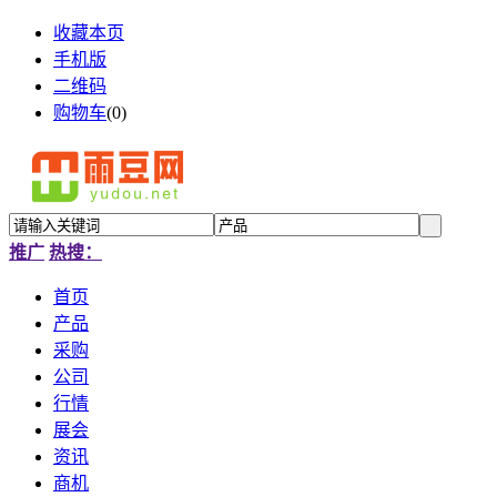
收藏本页
手机版
二维码
购物车
(
0
)
推广
热搜：
首页
产品
采购
公司
行情
展会
资讯
商机