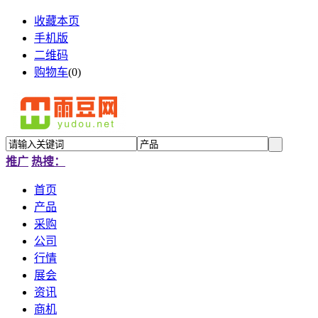
收藏本页
手机版
二维码
购物车
(
0
)
推广
热搜：
首页
产品
采购
公司
行情
展会
资讯
商机