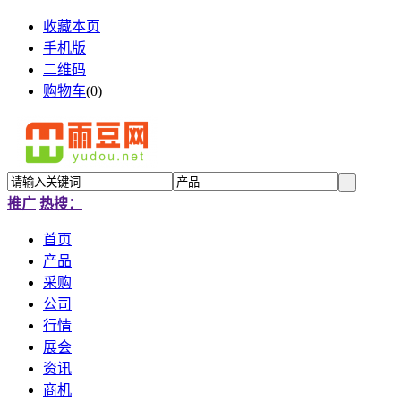
收藏本页
手机版
二维码
购物车
(
0
)
推广
热搜：
首页
产品
采购
公司
行情
展会
资讯
商机