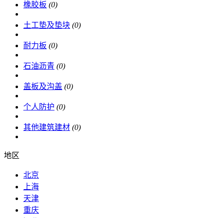
橡胶板
(0)
土工垫及垫块
(0)
耐力板
(0)
石油沥青
(0)
盖板及沟盖
(0)
个人防护
(0)
其他建筑建材
(0)
地区
北京
上海
天津
重庆