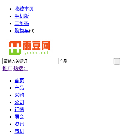
收藏本页
手机版
二维码
购物车
(
0
)
推广
热搜：
首页
产品
采购
公司
行情
展会
资讯
商机