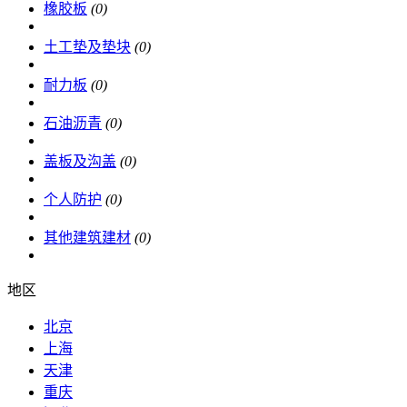
橡胶板
(0)
土工垫及垫块
(0)
耐力板
(0)
石油沥青
(0)
盖板及沟盖
(0)
个人防护
(0)
其他建筑建材
(0)
地区
北京
上海
天津
重庆