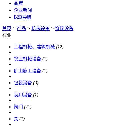
品牌
企业新闻
B2B导航
首页
>
产品
>
机械设备
>
铆接设备
行业
工程机械、建筑机械
(12)
农业机械设备
(1)
矿山施工设备
(1)
包装设备
(3)
装卸设备
(1)
阀门
(21)
泵
(1)