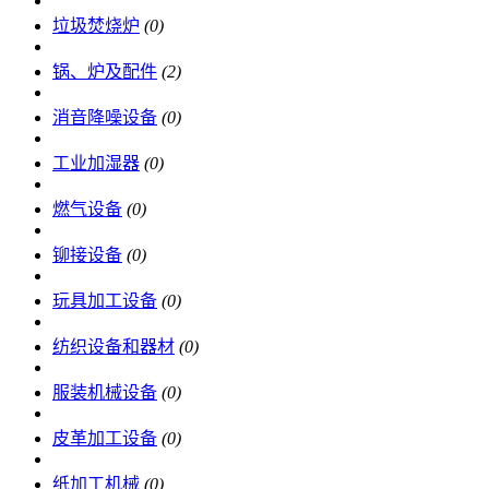
垃圾焚烧炉
(0)
锅、炉及配件
(2)
消音降噪设备
(0)
工业加湿器
(0)
燃气设备
(0)
铆接设备
(0)
玩具加工设备
(0)
纺织设备和器材
(0)
服装机械设备
(0)
皮革加工设备
(0)
纸加工机械
(0)