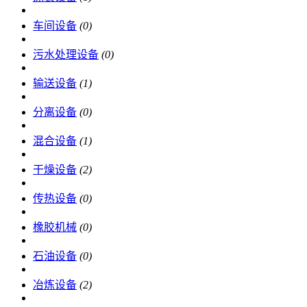
车间设备
(0)
污水处理设备
(0)
输送设备
(1)
分离设备
(0)
混合设备
(1)
干燥设备
(2)
传热设备
(0)
橡胶机械
(0)
石油设备
(0)
冶炼设备
(2)