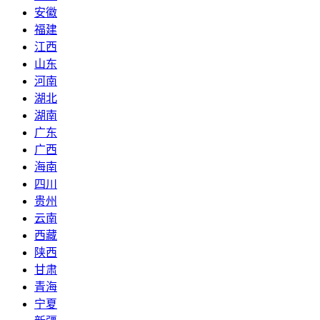
安徽
福建
江西
山东
河南
湖北
湖南
广东
广西
海南
四川
贵州
云南
西藏
陕西
甘肃
青海
宁夏