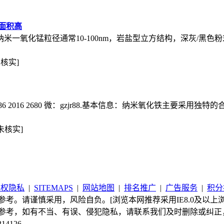
表面积高
50A纳米一氧化锰粒径通常10-100nm，岩盐型立方结构，深灰/
未核实]
 2016 2680 微：gzjr88.基本信息：纳米氧化铁主要采用
未核实]
版权隐私
|
SITEMAPS
|
网站地图
|
排名推广
|
广告服务
|
积分
考。请谨慎采用，风险自负。[浏览本网推荐采用IE8.0及以上浏
参考，如有不当、有误、侵犯隐私，请联系我们及时删除或纠正
214126