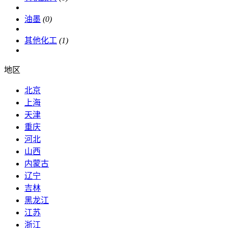
油墨
(0)
其他化工
(1)
地区
北京
上海
天津
重庆
河北
山西
内蒙古
辽宁
吉林
黑龙江
江苏
浙江