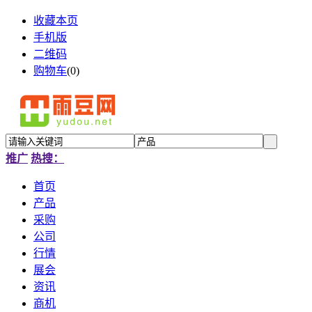
收藏本页
手机版
二维码
购物车
(
0
)
推广
热搜：
首页
产品
采购
公司
行情
展会
资讯
商机