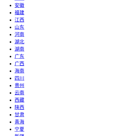
安徽
福建
江西
山东
河南
湖北
湖南
广东
广西
海南
四川
贵州
云南
西藏
陕西
甘肃
青海
宁夏