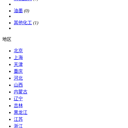
油墨
(0)
其他化工
(1)
地区
北京
上海
天津
重庆
河北
山西
内蒙古
辽宁
吉林
黑龙江
江苏
浙江