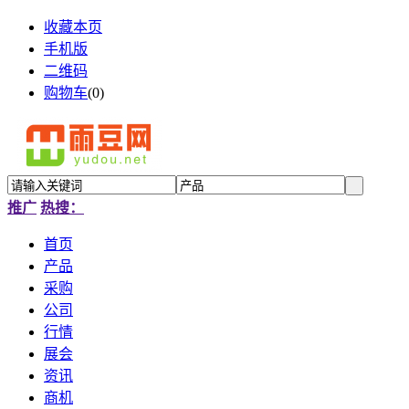
收藏本页
手机版
二维码
购物车
(
0
)
推广
热搜：
首页
产品
采购
公司
行情
展会
资讯
商机