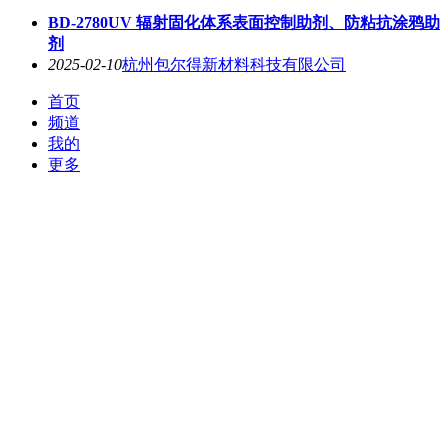
BD-2780UV 辐射固化体系表面控制助剂、防粘抗涂鸦助
剂
2025-02-10
杭州包尔得新材料科技有限公司
首页
频道
我的
更多